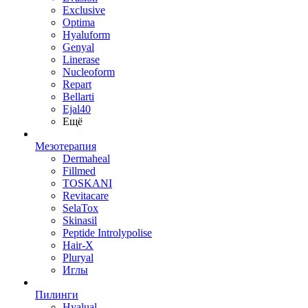
Exclusive
Optima
Hyaluform
Genyal
Linerase
Nucleoform
Repart
Bellarti
Ejal40
Ещё
Мезотерапия
Dermaheal
Fillmed
TOSKANI
Revitacare
SelaTox
Skinasil
Peptide Introlypolise
Hair-X
Pluryal
Иглы
Пилинги
Hyalual