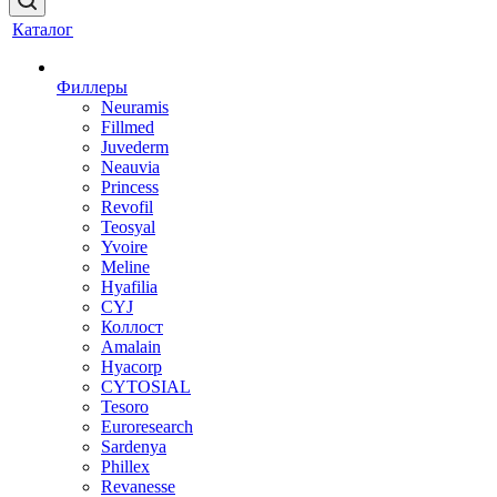
Каталог
Филлеры
Neuramis
Fillmed
Juvederm
Neauvia
Princess
Revofil
Teosyal
Yvoire
Meline
Hyafilia
CYJ
Коллост
Amalain
Hyacorp
CYTOSIAL
Tesoro
Euroresearch
Sardenya
Phillex
Revanesse