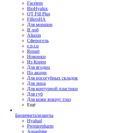
Facetem
BioHyalux
QT Fill Plus
FillersHA
Для морщин
В лоб
Aliaxin
Сферогель
e.p.t.q
Repart
Новинки
Из Кореи
Для ягодиц
По акции
Для носогубных складок
Для лица
Для контурной пластики
Для губ
Для кожи вокруг глаз
Ещё
Биоревитализанты
Hyalual
Premierpharm
Aquashine