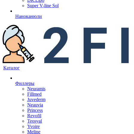
DR.Lipo
Super V-line Sol
Наноканюли
Каталог
Филлеры
Neuramis
Fillmed
Juvederm
Neauvia
Princess
Revofil
Teosyal
Yvoire
Meline