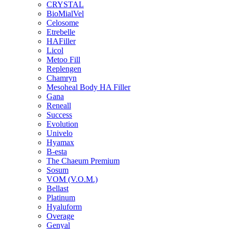
CRYSTAL
BioMialVel
Celosome
Etrebelle
HAFiller
Licol
Metoo Fill
Replengen
Chamryn
Mesoheal Body HA Filler
Gana
Reneall
Success
Evolution
Univelo
Hyamax
B-esta
The Chaeum Premium
Sosum
VOM (V.O.M.)
Bellast
Platinum
Hyaluform
Overage
Genyal