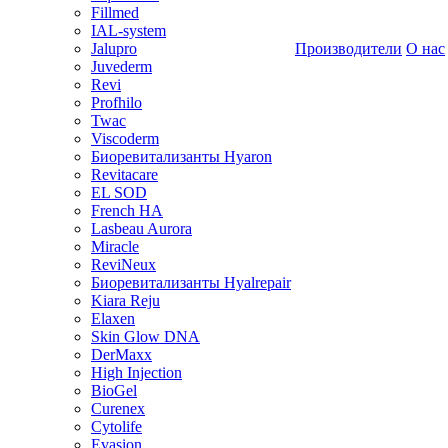
Fillmed
IAL-system
Jalupro
Производители
О нас
Juvederm
Revi
Profhilo
Twac
Viscoderm
Биоревитализанты Hyaron
Revitacare
EL SOD
French HA
Lasbeau Aurora
Miracle
ReviNeux
Биоревитализанты Hyalrepair
Kiara Reju
Elaxen
Skin Glow DNA
DerMaxx
High Injection
BioGel
Curenex
Cytolife
Evasion