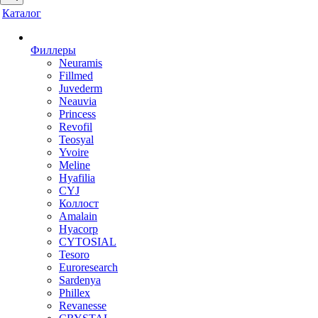
Каталог
Филлеры
Neuramis
Fillmed
Juvederm
Neauvia
Princess
Revofil
Teosyal
Yvoire
Meline
Hyafilia
CYJ
Коллост
Amalain
Hyacorp
CYTOSIAL
Tesoro
Euroresearch
Sardenya
Phillex
Revanesse