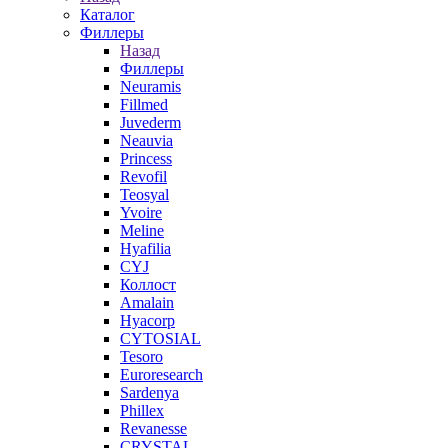
Каталог
Филлеры
Назад
Филлеры
Neuramis
Fillmed
Juvederm
Neauvia
Princess
Revofil
Teosyal
Yvoire
Meline
Hyafilia
CYJ
Коллост
Amalain
Hyacorp
CYTOSIAL
Tesoro
Euroresearch
Sardenya
Phillex
Revanesse
CRYSTAL