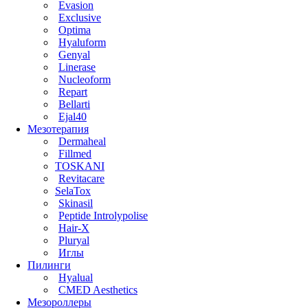
Evasion
Exclusive
Optima
Hyaluform
Genyal
Linerase
Nucleoform
Repart
Bellarti
Ejal40
Мезотерапия
Dermaheal
Fillmed
TOSKANI
Revitacare
SelaTox
Skinasil
Peptide Introlypolise
Hair-X
Pluryal
Иглы
Пилинги
Hyalual
CMED Aesthetics
Мезороллеры