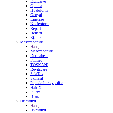
Exclusive
Optima
Hyaluform
Genyal
Linerase
Nucleoform
Repart
Bellarti
Ejal40
Мезотерапия
Назад
Мезотерапия
Dermaheal
Fillmed
TOSKANI
Revitacare
SelaTox
Skinasil
Peptide Introlypolise
Hair-X
Pluryal
Иглы
Пилинги
Назад
Пилинги