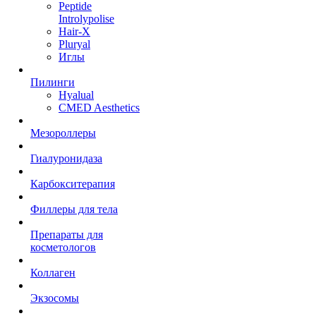
Peptide
Introlypolise
Hair-X
Pluryal
Иглы
Пилинги
Hyalual
CMED Aesthetics
Мезороллеры
Гиалуронидаза
Карбокситерапия
Филлеры для тела
Препараты для
косметологов
Коллаген
Экзосомы