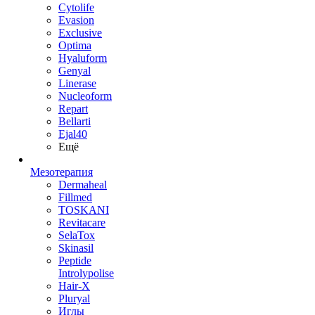
Cytolife
Evasion
Exclusive
Optima
Hyaluform
Genyal
Linerase
Nucleoform
Repart
Bellarti
Ejal40
Ещё
Мезотерапия
Dermaheal
Fillmed
TOSKANI
Revitacare
SelaTox
Skinasil
Peptide
Introlypolise
Hair-X
Pluryal
Иглы