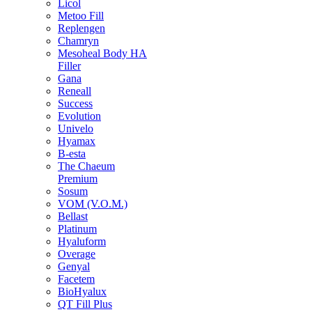
Licol
Metoo Fill
Replengen
Chamryn
Mesoheal Body HA
Filler
Gana
Reneall
Success
Evolution
Univelo
Hyamax
B-esta
The Chaeum
Premium
Sosum
VOM (V.O.M.)
Bellast
Platinum
Hyaluform
Overage
Genyal
Facetem
BioHyalux
QT Fill Plus