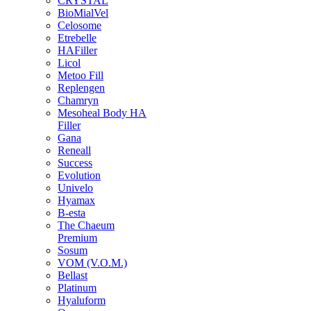
CRYSTAL
BioMialVel
Celosome
Etrebelle
HAFiller
Licol
Metoo Fill
Replengen
Chamryn
Mesoheal Body HA
Filler
Gana
Reneall
Success
Evolution
Univelo
Hyamax
B-esta
The Chaeum
Premium
Sosum
VOM (V.O.M.)
Bellast
Platinum
Hyaluform