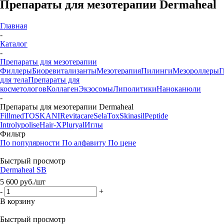
Препараты для мезотерапии Dermaheal
Главная
-
Каталог
-
Препараты для мезотерапии
Филлеры
Биоревитализанты
Мезотерапия
Пилинги
Мезороллеры
Г
для тела
Препараты для
косметологов
Коллаген
Экзосомы
Липолитики
Наноканюли
-
Препараты для мезотерапии Dermaheal
Fillmed
TOSKANI
Revitacare
SelaTox
Skinasil
Peptide
Introlypolise
Hair-X
Pluryal
Иглы
Фильтр
По популярности
По алфавиту
По цене
Быстрый просмотр
Dermaheal SB
5 600
руб.
/шт
-
+
В корзину
Быстрый просмотр