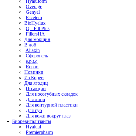
Hyaluform
Overage
Genyal
Facetem
BioHyalux
QT Fill Plus
FillersHA
Для морщин
В лоб
Aliaxin
Сферогель
e.p.t.q
Repart
Новинки
Из Кореи
Для ягодиц
По акции
Для носогубных складок
Для лица
Для контурной пластики
Для губ
Для кожи вокруг глаз
Биоревитализанты
Hyalual
Premierpharm