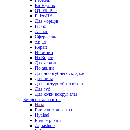
Facetem
BioHyalux
QT Fill Plus
FillersHA
Для морщин
В лоб
Aliaxin
Сферогель
e.p.t.q
Repart
Новинки
Из Кореи
Для ягодиц
По акции
Для носогубных складок
Для лица
Для контурной пластики
Для губ
Для кожи вокруг глаз
Биоревитализанты
Назад
Биоревитализанты
Hyalual
Premierpharm
Aquashine