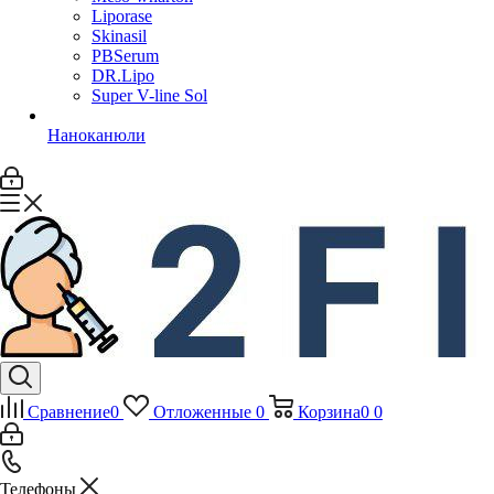
Liporase
Skinasil
PBSerum
DR.Lipo
Super V-line Sol
Наноканюли
Сравнение
0
Отложенные
0
Корзина
0
0
Телефоны