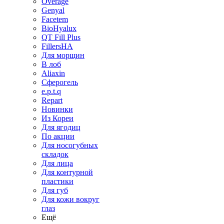
Overage
Genyal
Facetem
BioHyalux
QT Fill Plus
FillersHA
Для морщин
В лоб
Aliaxin
Сферогель
e.p.t.q
Repart
Новинки
Из Кореи
Для ягодиц
По акции
Для носогубных
складок
Для лица
Для контурной
пластики
Для губ
Для кожи вокруг
глаз
Ещё