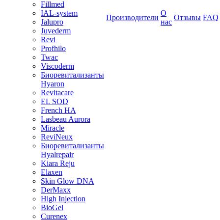
Fillmed
IAL-system
О
Производители
Отзывы
FAQ
Jalupro
нас
Juvederm
Revi
Profhilo
Twac
Viscoderm
Биоревитализанты
Hyaron
Revitacare
EL SOD
French HA
Lasbeau Aurora
Miracle
ReviNeux
Биоревитализанты
Hyalrepair
Kiara Reju
Elaxen
Skin Glow DNA
DerMaxx
High Injection
BioGel
Curenex