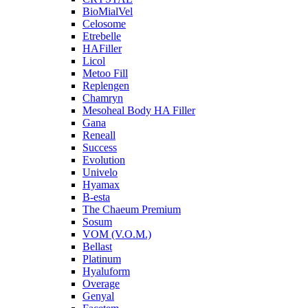
BioMialVel
Celosome
Etrebelle
HAFiller
Licol
Metoo Fill
Replengen
Chamryn
Mesoheal Body HA Filler
Gana
Reneall
Success
Evolution
Univelo
Hyamax
B-esta
The Chaeum Premium
Sosum
VOM (V.O.M.)
Bellast
Platinum
Hyaluform
Overage
Genyal