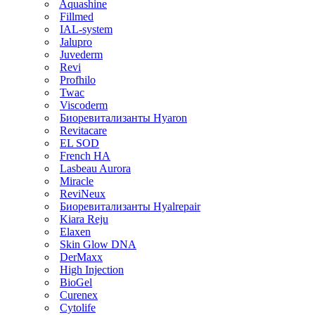
Aquashine
Fillmed
IAL-system
Jalupro
Juvederm
Revi
Profhilo
Twac
Viscoderm
Биоревитализанты Hyaron
Revitacare
EL SOD
French HA
Lasbeau Aurora
Miracle
ReviNeux
Биоревитализанты Hyalrepair
Kiara Reju
Elaxen
Skin Glow DNA
DerMaxx
High Injection
BioGel
Curenex
Cytolife