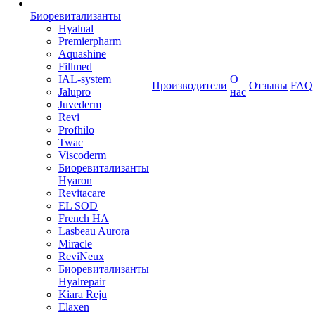
Биоревитализанты
Hyalual
Premierpharm
Aquashine
Fillmed
IAL-system
О
Производители
Отзывы
FAQ
Jalupro
нас
Juvederm
Revi
Profhilo
Twac
Viscoderm
Биоревитализанты
Hyaron
Revitacare
EL SOD
French HA
Lasbeau Aurora
Miracle
ReviNeux
Биоревитализанты
Hyalrepair
Kiara Reju
Elaxen