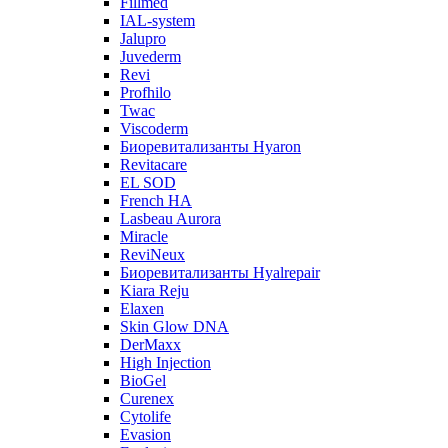
Fillmed
IAL-system
Jalupro
Juvederm
Revi
Profhilo
Twac
Viscoderm
Биоревитализанты Hyaron
Revitacare
EL SOD
French HA
Lasbeau Aurora
Miracle
ReviNeux
Биоревитализанты Hyalrepair
Kiara Reju
Elaxen
Skin Glow DNA
DerMaxx
High Injection
BioGel
Curenex
Cytolife
Evasion