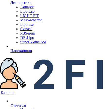
Липолитики
Aqualyx
Lipo Lab
LIGHT FIT
Meso-wharton
Liporase
Skinasil
PBSerum
DR.Lipo
Super V-line Sol
Наноканюли
Каталог
Филлеры