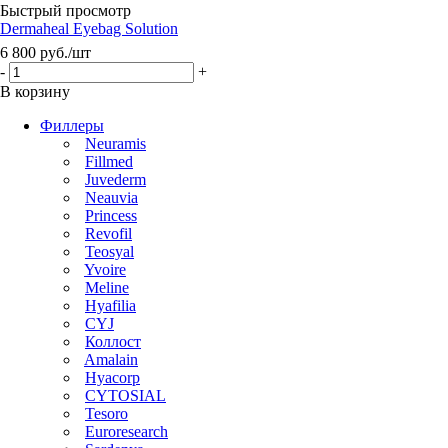
Быстрый просмотр
Dermaheal Eyebag Solution
6 800
руб.
/шт
-
+
В корзину
Филлеры
Neuramis
Fillmed
Juvederm
Neauvia
Princess
Revofil
Teosyal
Yvoire
Meline
Hyafilia
CYJ
Коллост
Amalain
Hyacorp
CYTOSIAL
Tesoro
Euroresearch