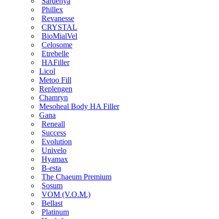
Sardenya
Phillex
Revanesse
CRYSTAL
BioMialVel
Celosome
Etrebelle
HAFiller
Licol
Metoo Fill
Replengen
Chamryn
Mesoheal Body HA Filler
Gana
Reneall
Success
Evolution
Univelo
Hyamax
B-esta
The Chaeum Premium
Sosum
VOM (V.O.M.)
Bellast
Platinum