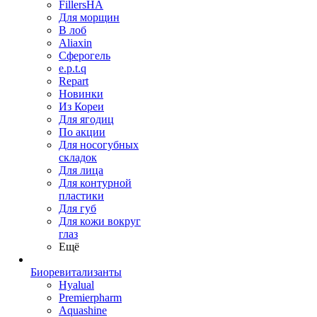
FillersHA
Для морщин
В лоб
Aliaxin
Сферогель
e.p.t.q
Repart
Новинки
Из Кореи
Для ягодиц
По акции
Для носогубных
складок
Для лица
Для контурной
пластики
Для губ
Для кожи вокруг
глаз
Ещё
Биоревитализанты
Hyalual
Premierpharm
Aquashine