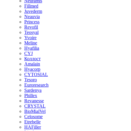
Neuramis
Fillmed
Juvederm
Neauvia
Princess
Revofil
Teosyal
Yvoire
Meline
Hyafilia
CYJ
Коллост
Amalain
Hyacorp
CYTOSIAL
Tesoro
Euroresearch
Sardenya
Phillex
Revanesse
CRYSTAL
BioMialVel
Celosome
Etrebelle
HAFiller