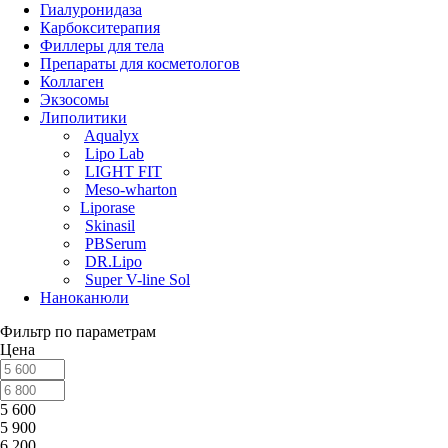
Гиалуронидаза
Карбокситерапия
Филлеры для тела
Препараты для косметологов
Коллаген
Экзосомы
Липолитики
Aqualyx
Lipo Lab
LIGHT FIT
Meso-wharton
Liporase
Skinasil
PBSerum
DR.Lipo
Super V-line Sol
Наноканюли
Фильтр по параметрам
Цена
5 600
5 900
6 200