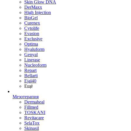
Skin Glow DNA
DerMaxx
High Injection
BioGel
Curenex
Cytolife
Evasion
Exclusive
Optima
Hyaluform
Genyal
Linerase
Nucleoform
Repart
Bellarti
Ejal40
Ещё
Мезотерапия
Dermaheal
Fillmed
TOSKANI
Revitacare
SelaTox
Skinasil