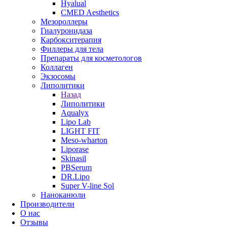
Hyalual
CMED Aesthetics
Мезороллеры
Гиалуронидаза
Карбокситерапия
Филлеры для тела
Препараты для косметологов
Коллаген
Экзосомы
Липолитики
Назад
Липолитики
Aqualyx
Lipo Lab
LIGHT FIT
Meso-wharton
Liporase
Skinasil
PBSerum
DR.Lipo
Super V-line Sol
Наноканюли
Производители
О нас
Отзывы