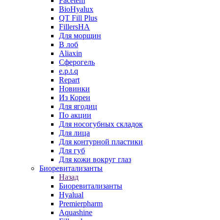
Facetem
BioHyalux
QT Fill Plus
FillersHA
Для морщин
В лоб
Aliaxin
Сферогель
e.p.t.q
Repart
Новинки
Из Кореи
Для ягодиц
По акции
Для носогубных складок
Для лица
Для контурной пластики
Для губ
Для кожи вокруг глаз
Биоревитализанты
Назад
Биоревитализанты
Hyalual
Premierpharm
Aquashine