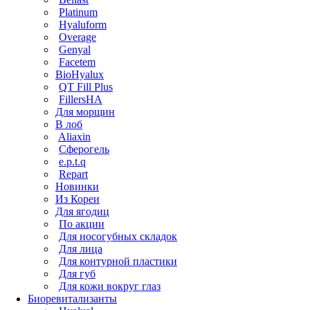
Platinum
Hyaluform
Overage
Genyal
Facetem
BioHyalux
QT Fill Plus
FillersHA
Для морщин
В лоб
Aliaxin
Сферогель
e.p.t.q
Repart
Новинки
Из Кореи
Для ягодиц
По акции
Для носогубных складок
Для лица
Для контурной пластики
Для губ
Для кожи вокруг глаз
Биоревитализанты