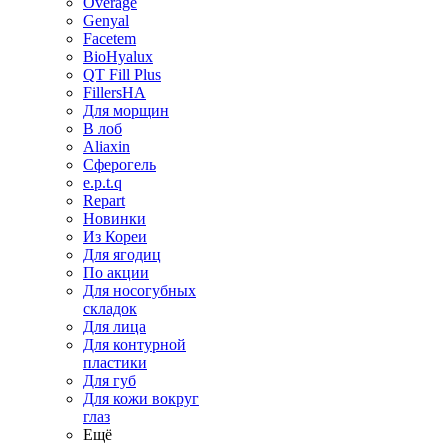
Overage
Genyal
Facetem
BioHyalux
QT Fill Plus
FillersHA
Для морщин
В лоб
Aliaxin
Сферогель
e.p.t.q
Repart
Новинки
Из Кореи
Для ягодиц
По акции
Для носогубных
складок
Для лица
Для контурной
пластики
Для губ
Для кожи вокруг
глаз
Ещё