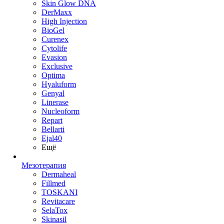
Skin Glow DNA
DerMaxx
High Injection
BioGel
Curenex
Cytolife
Evasion
Exclusive
Optima
Hyaluform
Genyal
Linerase
Nucleoform
Repart
Bellarti
Ejal40
Ещё
Мезотерапия
Dermaheal
Fillmed
TOSKANI
Revitacare
SelaTox
Skinasil