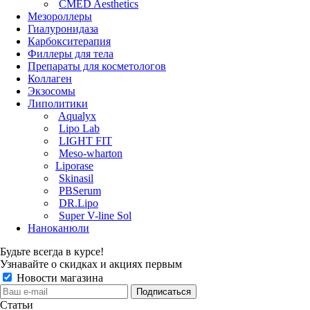
CMED Aesthetics
Мезороллеры
Гиалуронидаза
Карбокситерапия
Филлеры для тела
Препараты для косметологов
Коллаген
Экзосомы
Липолитики
Aqualyx
Lipo Lab
LIGHT FIT
Meso-wharton
Liporase
Skinasil
PBSerum
DR.Lipo
Super V-line Sol
Наноканюли
Будьте всегда в курсе!
Узнавайте о скидках и акциях первым
Новости магазина
Статьи