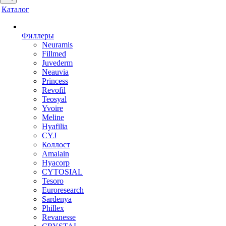
Каталог
Филлеры
Neuramis
Fillmed
Juvederm
Neauvia
Princess
Revofil
Teosyal
Yvoire
Meline
Hyafilia
CYJ
Коллост
Amalain
Hyacorp
CYTOSIAL
Tesoro
Euroresearch
Sardenya
Phillex
Revanesse