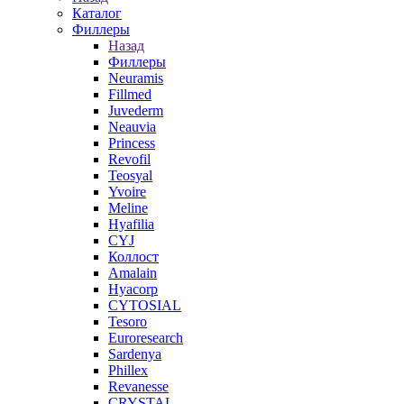
Каталог
Филлеры
Назад
Филлеры
Neuramis
Fillmed
Juvederm
Neauvia
Princess
Revofil
Teosyal
Yvoire
Meline
Hyafilia
CYJ
Коллост
Amalain
Hyacorp
CYTOSIAL
Tesoro
Euroresearch
Sardenya
Phillex
Revanesse
CRYSTAL