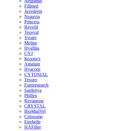
Neuramis
Fillmed
Juvederm
Neauvia
Princess
Revofil
Teosyal
Yvoire
Meline
Hyafilia
CYJ
Коллост
Amalain
Hyacorp
CYTOSIAL
Tesoro
Euroresearch
Sardenya
Phillex
Revanesse
CRYSTAL
BioMialVel
Celosome
Etrebelle
HAFiller