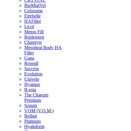
CRYSTAL
BioMialVel
Celosome
Etrebelle
HAFiller
Licol
Metoo Fill
Replengen
Chamryn
Mesoheal Body HA
Filler
Gana
Reneall
Success
Evolution
Univelo
Hyamax
B-esta
The Chaeum
Premium
Sosum
VOM (V.O.M.)
Bellast
Platinum
Hyaluform