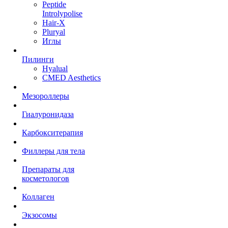
Peptide
Introlypolise
Hair-X
Pluryal
Иглы
Пилинги
Hyalual
CMED Aesthetics
Мезороллеры
Гиалуронидаза
Карбокситерапия
Филлеры для тела
Препараты для
косметологов
Коллаген
Экзосомы