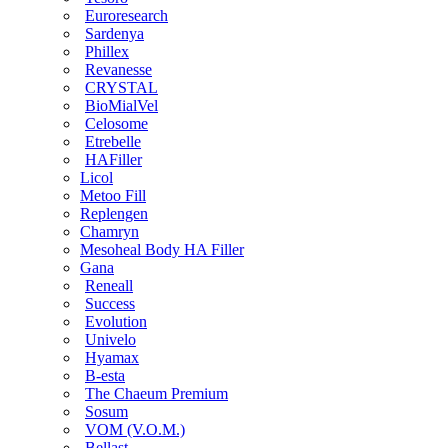
Euroresearch
Sardenya
Phillex
Revanesse
CRYSTAL
BioMialVel
Celosome
Etrebelle
HAFiller
Licol
Metoo Fill
Replengen
Chamryn
Mesoheal Body HA Filler
Gana
Reneall
Success
Evolution
Univelo
Hyamax
B-esta
The Chaeum Premium
Sosum
VOM (V.O.M.)
Bellast