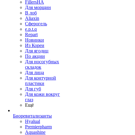
FillersHA
Для морщин
В лоб
Aliaxin
Сферогель
e.p.t.q
Repart
Новинки
Из Кореи
Для ягодиц
По акции
Для носогубных
складок
Для лица
Для контурной
пластики
Для губ
Для кожи вокруг
глаз
Ещё
Биоревитализанты
Hyalual
Premierpharm
Aquashine