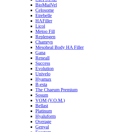
BioMialVel
Celosome
Etrebelle
HAFiller
Licol
Metoo Fill
Replengen
Chamryn
Mesoheal Body HA Filler
Gana
Reneall
Success
Evolution
Univelo
Hyamax
B-esta
The Chaeum Premium
Sosum
VOM (V.O.M.)
Bellast
Platinum
Hyaluform
Overage
Genyal