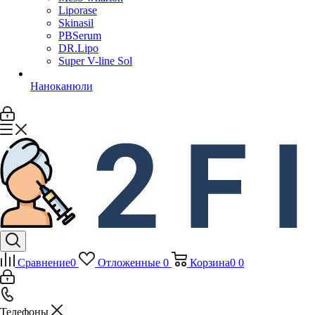
Liporase
Skinasil
PBSerum
DR.Lipo
Super V-line Sol
Наноканюли
Сравнение
0
Отложенные
0
Корзина
0
0
Телефоны