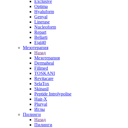
Exclusive
Optima
Hyaluform
Genyal
Linerase
Nucleoform
Repart
Bellarti
Ejal40
Мезотерапия
Назад
Мезотерапия
Dermaheal
Fillmed
TOSKANI
Revitacare
SelaTox
Skinasil
Peptide Introlypolise
Hair-X
Pluryal
Иглы
Пилинги
Назад
Пилинги