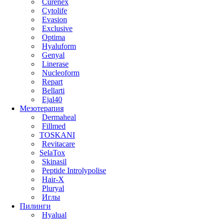
Curenex
Cytolife
Evasion
Exclusive
Optima
Hyaluform
Genyal
Linerase
Nucleoform
Repart
Bellarti
Ejal40
Мезотерапия
Dermaheal
Fillmed
TOSKANI
Revitacare
SelaTox
Skinasil
Peptide Introlypolise
Hair-X
Pluryal
Иглы
Пилинги
Hyalual