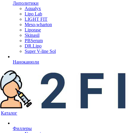
Липолитики
Aqualyx
Lipo Lab
LIGHT FIT
Meso-wharton
Liporase
Skinasil
PBSerum
DR.Lipo
Super V-line Sol
Наноканюли
Каталог
Филлеры