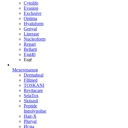
Cytolife
Evasion
Exclusive
Optima
Hyaluform
Genyal
Linerase
Nucleoform
Repart
Bellarti
Ejal40
Ещё
Мезотерапия
Dermaheal
Fillmed
TOSKANI
Revitacare
SelaTox
Skinasil
Peptide
Introlypolise
Hair-X
Pluryal
Иглы