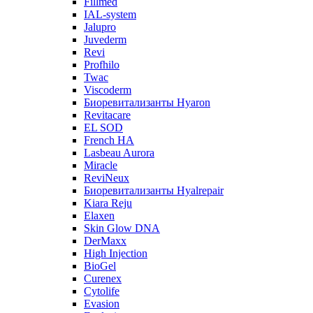
Fillmed
IAL-system
Jalupro
Juvederm
Revi
Profhilo
Twac
Viscoderm
Биоревитализанты Hyaron
Revitacare
EL SOD
French HA
Lasbeau Aurora
Miracle
ReviNeux
Биоревитализанты Hyalrepair
Kiara Reju
Elaxen
Skin Glow DNA
DerMaxx
High Injection
BioGel
Curenex
Cytolife
Evasion