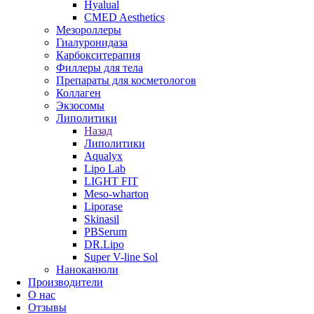
Hyalual
CMED Aesthetics
Мезороллеры
Гиалуронидаза
Карбокситерапия
Филлеры для тела
Препараты для косметологов
Коллаген
Экзосомы
Липолитики
Назад
Липолитики
Aqualyx
Lipo Lab
LIGHT FIT
Meso-wharton
Liporase
Skinasil
PBSerum
DR.Lipo
Super V-line Sol
Наноканюли
Производители
О нас
Отзывы