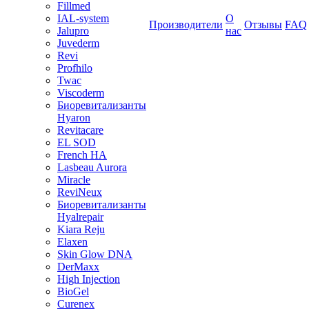
Fillmed
IAL-system
О
Производители
Отзывы
FAQ
Jalupro
нас
Juvederm
Revi
Profhilo
Twac
Viscoderm
Биоревитализанты
Hyaron
Revitacare
EL SOD
French HA
Lasbeau Aurora
Miracle
ReviNeux
Биоревитализанты
Hyalrepair
Kiara Reju
Elaxen
Skin Glow DNA
DerMaxx
High Injection
BioGel
Curenex