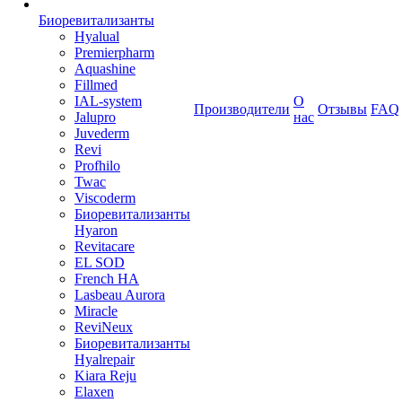
Биоревитализанты
Hyalual
Premierpharm
Aquashine
Fillmed
IAL-system
О
Производители
Отзывы
FAQ
Jalupro
нас
Juvederm
Revi
Profhilo
Twac
Viscoderm
Биоревитализанты
Hyaron
Revitacare
EL SOD
French HA
Lasbeau Aurora
Miracle
ReviNeux
Биоревитализанты
Hyalrepair
Kiara Reju
Elaxen