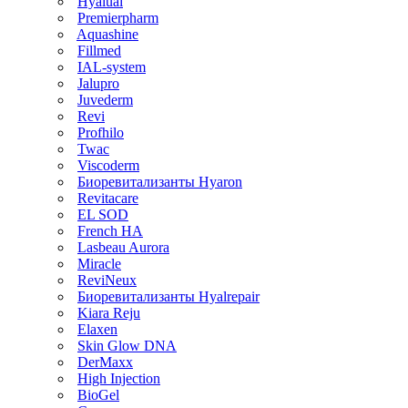
Hyalual
Premierpharm
Aquashine
Fillmed
IAL-system
Jalupro
Juvederm
Revi
Profhilo
Twac
Viscoderm
Биоревитализанты Hyaron
Revitacare
EL SOD
French HA
Lasbeau Aurora
Miracle
ReviNeux
Биоревитализанты Hyalrepair
Kiara Reju
Elaxen
Skin Glow DNA
DerMaxx
High Injection
BioGel