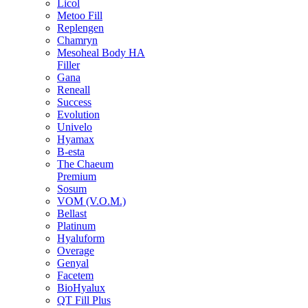
Licol
Metoo Fill
Replengen
Chamryn
Mesoheal Body HA
Filler
Gana
Reneall
Success
Evolution
Univelo
Hyamax
B-esta
The Chaeum
Premium
Sosum
VOM (V.O.M.)
Bellast
Platinum
Hyaluform
Overage
Genyal
Facetem
BioHyalux
QT Fill Plus