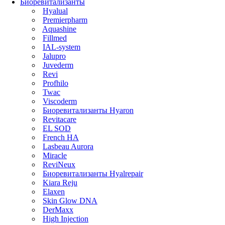
Биоревитализанты
Hyalual
Premierpharm
Aquashine
Fillmed
IAL-system
Jalupro
Juvederm
Revi
Profhilo
Twac
Viscoderm
Биоревитализанты Hyaron
Revitacare
EL SOD
French HA
Lasbeau Aurora
Miracle
ReviNeux
Биоревитализанты Hyalrepair
Kiara Reju
Elaxen
Skin Glow DNA
DerMaxx
High Injection