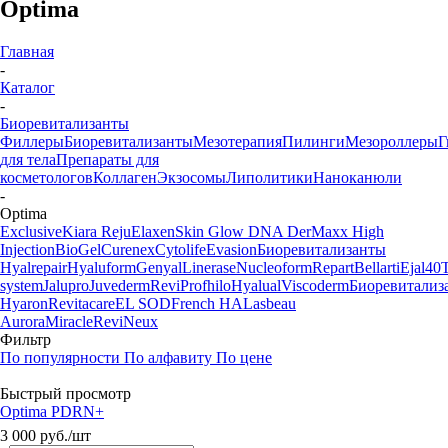
Optima
Главная
-
Каталог
-
Биоревитализанты
Филлеры
Биоревитализанты
Мезотерапия
Пилинги
Мезороллеры
Г
для тела
Препараты для
косметологов
Коллаген
Экзосомы
Липолитики
Наноканюли
-
Optima
Exclusive
Kiara Reju
Elaxen
Skin Glow DNA
DerMaxx
High
Injection
BioGel
Curenex
Cytolife
Evasion
Биоревитализанты
Hyalrepair
Hyaluform
Genyal
Linerase
Nucleoform
Repart
Bellarti
Ejal40
system
Jalupro
Juvederm
Revi
Profhilo
Hyalual
Viscoderm
Биоревитализ
Hyaron
Revitacare
EL SOD
French HA
Lasbeau
Aurora
Miracle
ReviNeux
Фильтр
По популярности
По алфавиту
По цене
Быстрый просмотр
Optima PDRN+
3 000
руб.
/шт