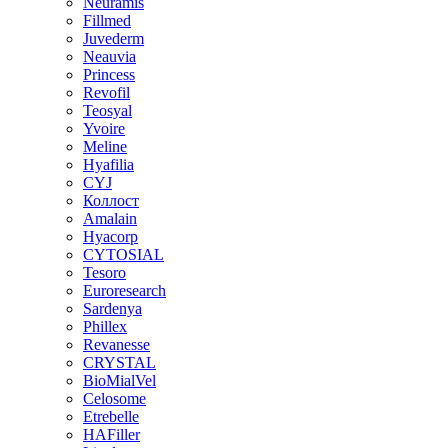
Neuramis
Fillmed
Juvederm
Neauvia
Princess
Revofil
Teosyal
Yvoire
Meline
Hyafilia
CYJ
Коллост
Amalain
Hyacorp
CYTOSIAL
Tesoro
Euroresearch
Sardenya
Phillex
Revanesse
CRYSTAL
BioMialVel
Celosome
Etrebelle
HAFiller