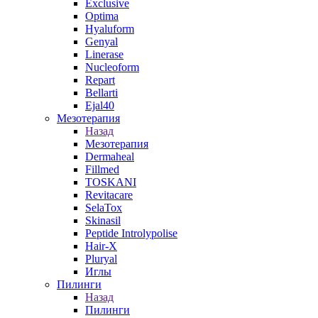
Exclusive
Optima
Hyaluform
Genyal
Linerase
Nucleoform
Repart
Bellarti
Ejal40
Мезотерапия
Назад
Мезотерапия
Dermaheal
Fillmed
TOSKANI
Revitacare
SelaTox
Skinasil
Peptide Introlypolise
Hair-X
Pluryal
Иглы
Пилинги
Назад
Пилинги