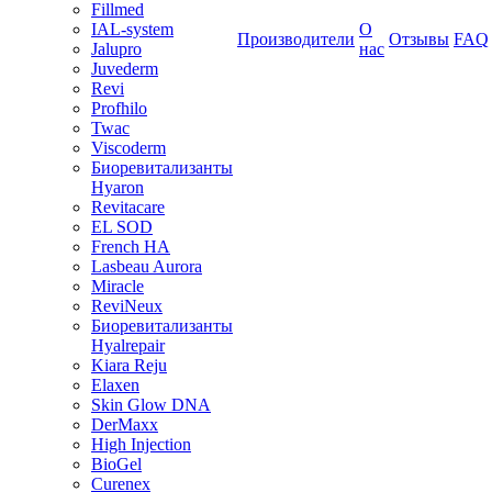
Fillmed
IAL-system
О
Производители
Отзывы
FAQ
Jalupro
нас
Juvederm
Revi
Profhilo
Twac
Viscoderm
Биоревитализанты
Hyaron
Revitacare
EL SOD
French HA
Lasbeau Aurora
Miracle
ReviNeux
Биоревитализанты
Hyalrepair
Kiara Reju
Elaxen
Skin Glow DNA
DerMaxx
High Injection
BioGel
Curenex