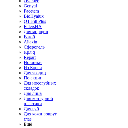
Overage
Genyal
Facetem
BioHyalux
QT Fill Plus
FillersHA
Для морщин
В лоб
Aliaxin
Сферогель
e.p.t.q
Repart
Новинки
Из Кореи
Для ягодиц
По акции
Для носогубных
складок
Для лица
Для контурной
пластики
Для губ
Для кожи вокруг
глаз
Ещё