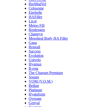
BioMialVel
Celosome
Etrebelle
HAFiller
Licol
Metoo Fill
Replengen
Chamryn
Mesoheal Body HA Filler
Gana
Reneall
Success
Evolution
Univelo
Hyamax
B-esta
The Chaeum Premium
Sosum
VOM (V.O.M.)
Bellast
Platinum
Hyaluform
Overage
Genyal