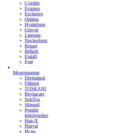
Cytolife
Evasion
Exclusive
Optima
Hyaluform
Genyal
Linerase
Nucleoform
Repart
Bellarti
Ejal40
Ещё
Мезотерапия
Dermaheal
Fillmed
TOSKANI
Revitacare
SelaTox
Skinasil
Peptide
Introlypolise
Hair-X
Pluryal
Иглы