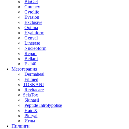
BioGel
Curenex
Cytolife
Evasion
Exclusive
Optima
Hyaluform
Genyal
Linerase
Nucleoform
Repart
Bellarti
Ejal40
Мезотерапия
Dermaheal
Fillmed
TOSKANI
Revitacare
SelaTox
Skinasil
Peptide Introlypolise
Hair-X
Pluryal
Иглы
Пилинги