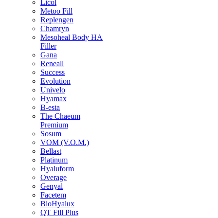
Licol
Metoo Fill
Replengen
Chamryn
Mesoheal Body HA
Filler
Gana
Reneall
Success
Evolution
Univelo
Hyamax
B-esta
The Chaeum
Premium
Sosum
VOM (V.O.M.)
Bellast
Platinum
Hyaluform
Overage
Genyal
Facetem
BioHyalux
QT Fill Plus