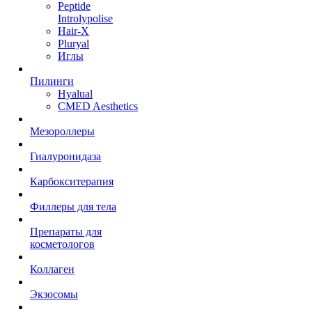
Peptide
Introlypolise
Hair-X
Pluryal
Иглы
Пилинги
Hyalual
CMED Aesthetics
Мезороллеры
Гиалуронидаза
Карбокситерапия
Филлеры для тела
Препараты для
косметологов
Коллаген
Экзосомы