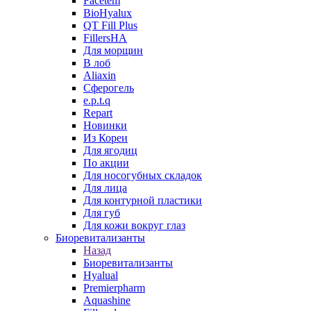
Facetem
BioHyalux
QT Fill Plus
FillersHA
Для морщин
В лоб
Aliaxin
Сферогель
e.p.t.q
Repart
Новинки
Из Кореи
Для ягодиц
По акции
Для носогубных складок
Для лица
Для контурной пластики
Для губ
Для кожи вокруг глаз
Биоревитализанты
Назад
Биоревитализанты
Hyalual
Premierpharm
Aquashine