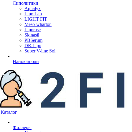
Липолитики
Aqualyx
Lipo Lab
LIGHT FIT
Meso-wharton
Liporase
Skinasil
PBSerum
DR.Lipo
Super V-line Sol
Наноканюли
Каталог
Филлеры