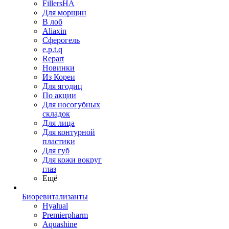
FillersHA
Для морщин
В лоб
Aliaxin
Сферогель
e.p.t.q
Repart
Новинки
Из Кореи
Для ягодиц
По акции
Для носогубных
складок
Для лица
Для контурной
пластики
Для губ
Для кожи вокруг
глаз
Ещё
Биоревитализанты
Hyalual
Premierpharm
Aquashine