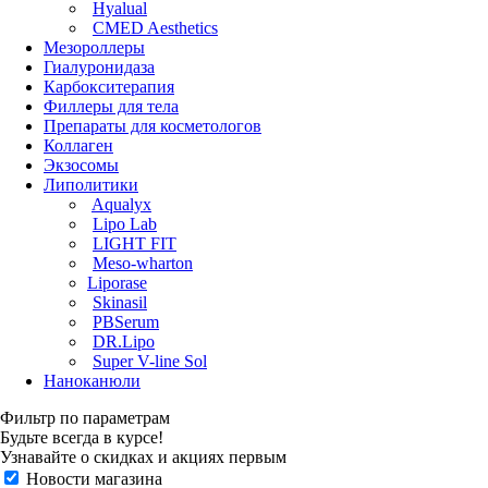
Hyalual
CMED Aesthetics
Мезороллеры
Гиалуронидаза
Карбокситерапия
Филлеры для тела
Препараты для косметологов
Коллаген
Экзосомы
Липолитики
Aqualyx
Lipo Lab
LIGHT FIT
Meso-wharton
Liporase
Skinasil
PBSerum
DR.Lipo
Super V-line Sol
Наноканюли
Фильтр по параметрам
Будьте всегда в курсе!
Узнавайте о скидках и акциях первым
Новости магазина