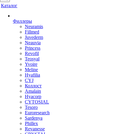
Каталог
Филлеры
Neuramis
Fillmed
Juvederm
Neauvia
Princess
Revofil
Teosyal
Yvoire
Meline
Hyafilia
CYJ
Коллост
Amalain
Hyacorp
CYTOSIAL
Tesoro
Euroresearch
Sardenya
Phillex
Revanesse