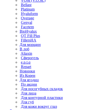
VOM (V.O.M.)
Bellast
Platinum
Hyaluform
Overage
Genyal
Facetem
BioHyalux
QT Fill Plus
FillersHA
Для морщин
В лоб
Aliaxin
Сферогель
e.p.t.q
Repart
Новинки
Из Кореи
Для ягодиц
По акции
Для носогубных складок
Для лица
Для контурной пластики
Для губ
Для кожи вокруг глаз