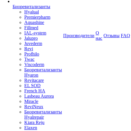
Биоревитализанты
Hyalual
Premierpharm
Aquashine
Fillmed
IAL-system
О
Производители
Отзывы
FAQ
Jalupro
нас
Juvederm
Revi
Profhilo
Twac
Viscoderm
Биоревитализанты
Hyaron
Revitacare
EL SOD
French HA
Lasbeau Aurora
Miracle
ReviNeux
Биоревитализанты
Hyalrepair
Kiara Reju
Elaxen