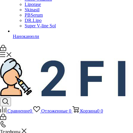
Liporase
Skinasil
PBSerum
DR.Lipo
Super V-line Sol
Наноканюли
Сравнение
0
Отложенные
0
Корзина
0
0
Телефоны