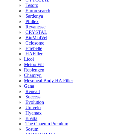
Tesoro
Euroresearch
Sardenya
Phillex
Revanesse
CRYSTAL
BioMialVel
Celosome
Etrebelle
HAFiller
Licol
Metoo Fill
Replengen
Chamryn
Mesoheal Body HA Filler
Gana
Reneall
Success
Evolution
Univelo
Hyamax
B-esta
The Chaeum Premium
Sosum