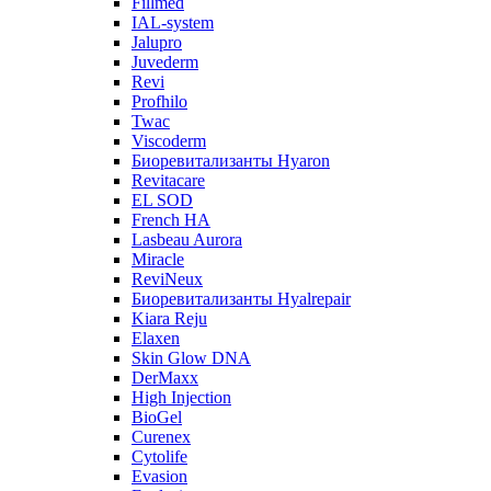
Fillmed
IAL-system
Jalupro
Juvederm
Revi
Profhilo
Twac
Viscoderm
Биоревитализанты Hyaron
Revitacare
EL SOD
French HA
Lasbeau Aurora
Miracle
ReviNeux
Биоревитализанты Hyalrepair
Kiara Reju
Elaxen
Skin Glow DNA
DerMaxx
High Injection
BioGel
Curenex
Cytolife
Evasion