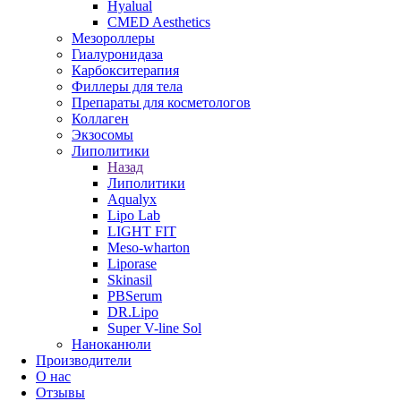
Hyalual
CMED Aesthetics
Мезороллеры
Гиалуронидаза
Карбокситерапия
Филлеры для тела
Препараты для косметологов
Коллаген
Экзосомы
Липолитики
Назад
Липолитики
Aqualyx
Lipo Lab
LIGHT FIT
Meso-wharton
Liporase
Skinasil
PBSerum
DR.Lipo
Super V-line Sol
Наноканюли
Производители
О нас
Отзывы