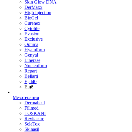
Skin Glow DNA
DerMaxx
High Injection
BioGel
Curenex
Cytolife
Evasion
Exclusive
Optima
Hyaluform
Genyal
Linerase
Nucleoform
Repart
Bellarti
Ejal40
Ещё
Мезотерапия
Dermaheal
Fillmed
TOSKANI
Revitacare
SelaTox
Skinasil