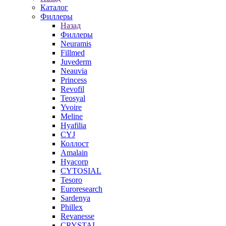
Каталог
Филлеры
Назад
Филлеры
Neuramis
Fillmed
Juvederm
Neauvia
Princess
Revofil
Teosyal
Yvoire
Meline
Hyafilia
CYJ
Коллост
Amalain
Hyacorp
CYTOSIAL
Tesoro
Euroresearch
Sardenya
Phillex
Revanesse
CRYSTAL