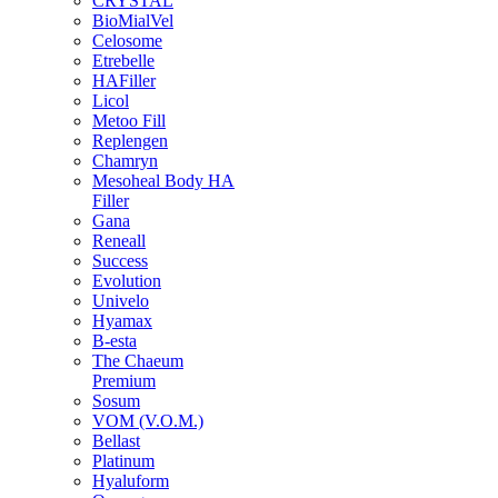
CRYSTAL
BioMialVel
Celosome
Etrebelle
HAFiller
Licol
Metoo Fill
Replengen
Chamryn
Mesoheal Body HA
Filler
Gana
Reneall
Success
Evolution
Univelo
Hyamax
B-esta
The Chaeum
Premium
Sosum
VOM (V.O.M.)
Bellast
Platinum
Hyaluform