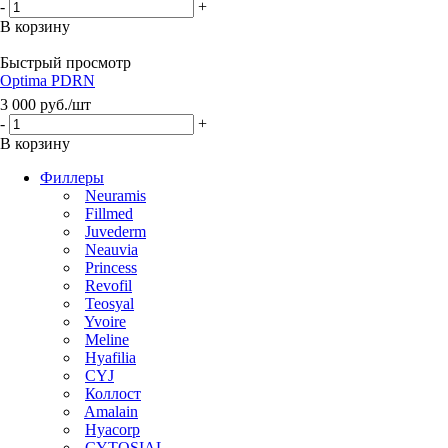
-
+
В корзину
Быстрый просмотр
Optima PDRN
3 000
руб.
/шт
-
+
В корзину
Филлеры
Neuramis
Fillmed
Juvederm
Neauvia
Princess
Revofil
Teosyal
Yvoire
Meline
Hyafilia
CYJ
Коллост
Amalain
Hyacorp
CYTOSIAL