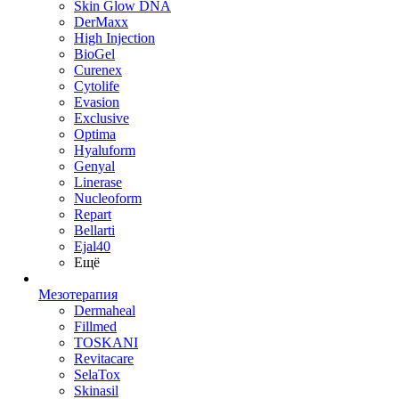
Skin Glow DNA
DerMaxx
High Injection
BioGel
Curenex
Cytolife
Evasion
Exclusive
Optima
Hyaluform
Genyal
Linerase
Nucleoform
Repart
Bellarti
Ejal40
Ещё
Мезотерапия
Dermaheal
Fillmed
TOSKANI
Revitacare
SelaTox
Skinasil