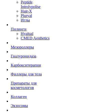
Peptide
Introlypolise
Hair-X
Pluryal
Иглы
Пилинги
Hyalual
CMED Aesthetics
Мезороллеры
Гиалуронидаза
Карбокситерапия
Филлеры для тела
Препараты для
косметологов
Коллаген
Экзосомы