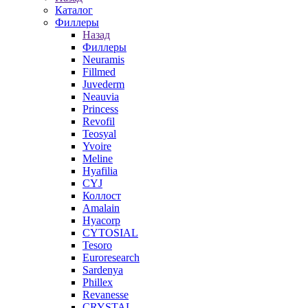
Каталог
Филлеры
Назад
Филлеры
Neuramis
Fillmed
Juvederm
Neauvia
Princess
Revofil
Teosyal
Yvoire
Meline
Hyafilia
CYJ
Коллост
Amalain
Hyacorp
CYTOSIAL
Tesoro
Euroresearch
Sardenya
Phillex
Revanesse
CRYSTAL