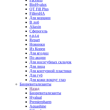
Facetem
BioHyalux
QT Fill Plus
FillersHA
Для морщин
В лоб
Aliaxin
Сферогель
e.p.t.q
Repart
Новинки
Из Кореи
Для ягодиц
По акции
Для носогубных складок
Для лица
Для контурной пластики
Для губ
Для кожи вокруг глаз
Биоревитализанты
Назад
Биоревитализанты
Hyalual
Premierpharm
Aquashine