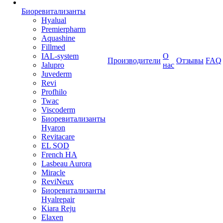
Биоревитализанты
Hyalual
Premierpharm
Aquashine
Fillmed
IAL-system
О
Производители
Отзывы
FAQ
Jalupro
нас
Juvederm
Revi
Profhilo
Twac
Viscoderm
Биоревитализанты
Hyaron
Revitacare
EL SOD
French HA
Lasbeau Aurora
Miracle
ReviNeux
Биоревитализанты
Hyalrepair
Kiara Reju
Elaxen