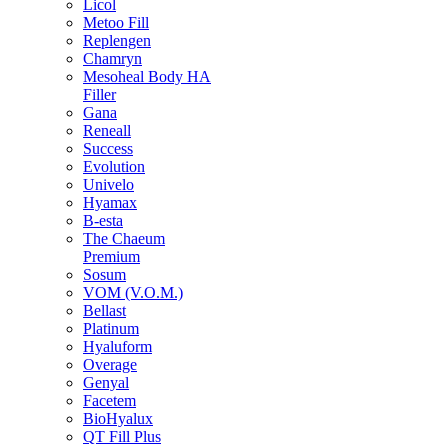
Licol
Metoo Fill
Replengen
Chamryn
Mesoheal Body HA
Filler
Gana
Reneall
Success
Evolution
Univelo
Hyamax
B-esta
The Chaeum
Premium
Sosum
VOM (V.O.M.)
Bellast
Platinum
Hyaluform
Overage
Genyal
Facetem
BioHyalux
QT Fill Plus