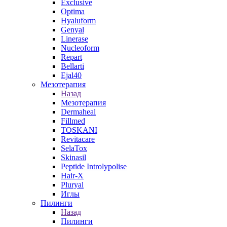
Exclusive
Optima
Hyaluform
Genyal
Linerase
Nucleoform
Repart
Bellarti
Ejal40
Мезотерапия
Назад
Мезотерапия
Dermaheal
Fillmed
TOSKANI
Revitacare
SelaTox
Skinasil
Peptide Introlypolise
Hair-X
Pluryal
Иглы
Пилинги
Назад
Пилинги