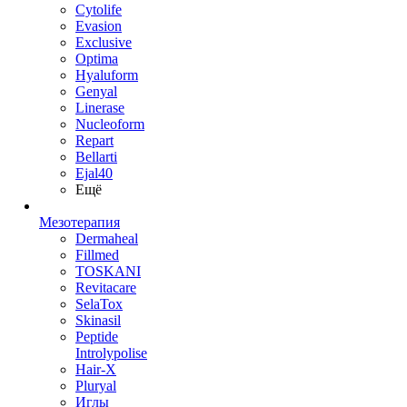
Cytolife
Evasion
Exclusive
Optima
Hyaluform
Genyal
Linerase
Nucleoform
Repart
Bellarti
Ejal40
Ещё
Мезотерапия
Dermaheal
Fillmed
TOSKANI
Revitacare
SelaTox
Skinasil
Peptide
Introlypolise
Hair-X
Pluryal
Иглы