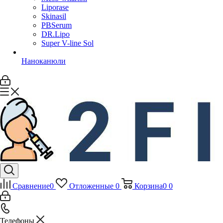
Liporase
Skinasil
PBSerum
DR.Lipo
Super V-line Sol
Наноканюли
Сравнение
0
Отложенные
0
Корзина
0
0
Телефоны