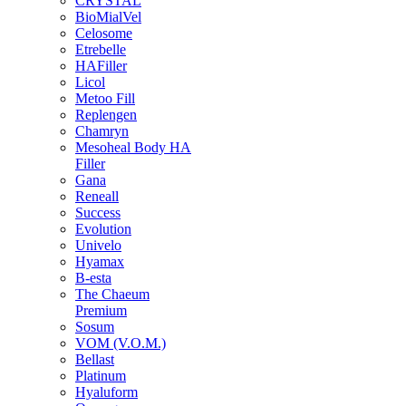
CRYSTAL
BioMialVel
Celosome
Etrebelle
HAFiller
Licol
Metoo Fill
Replengen
Chamryn
Mesoheal Body HA
Filler
Gana
Reneall
Success
Evolution
Univelo
Hyamax
B-esta
The Chaeum
Premium
Sosum
VOM (V.O.M.)
Bellast
Platinum
Hyaluform