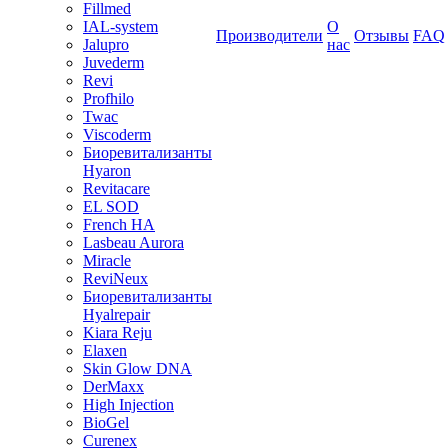
Fillmed
IAL-system
О
Производители
Отзывы
FAQ
Jalupro
нас
Juvederm
Revi
Profhilo
Twac
Viscoderm
Биоревитализанты
Hyaron
Revitacare
EL SOD
French HA
Lasbeau Aurora
Miracle
ReviNeux
Биоревитализанты
Hyalrepair
Kiara Reju
Elaxen
Skin Glow DNA
DerMaxx
High Injection
BioGel
Curenex