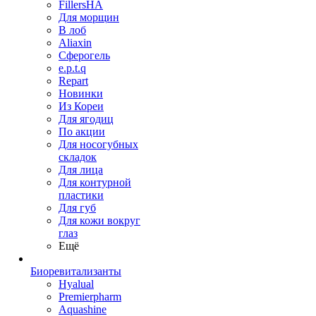
FillersHA
Для морщин
В лоб
Aliaxin
Сферогель
e.p.t.q
Repart
Новинки
Из Кореи
Для ягодиц
По акции
Для носогубных
складок
Для лица
Для контурной
пластики
Для губ
Для кожи вокруг
глаз
Ещё
Биоревитализанты
Hyalual
Premierpharm
Aquashine