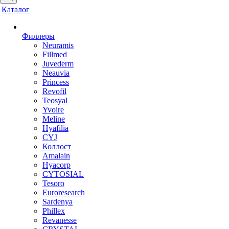
Каталог
Филлеры
Neuramis
Fillmed
Juvederm
Neauvia
Princess
Revofil
Teosyal
Yvoire
Meline
Hyafilia
CYJ
Коллост
Amalain
Hyacorp
CYTOSIAL
Tesoro
Euroresearch
Sardenya
Phillex
Revanesse