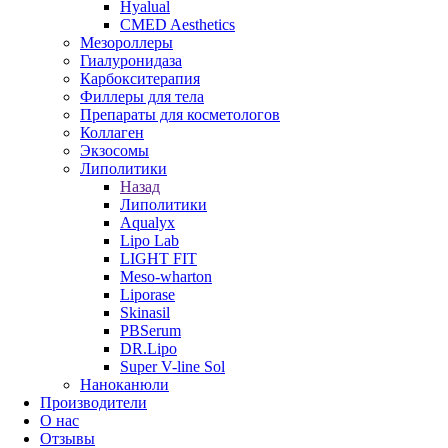
Hyalual
CMED Aesthetics
Мезороллеры
Гиалуронидаза
Карбокситерапия
Филлеры для тела
Препараты для косметологов
Коллаген
Экзосомы
Липолитики
Назад
Липолитики
Aqualyx
Lipo Lab
LIGHT FIT
Meso-wharton
Liporase
Skinasil
PBSerum
DR.Lipo
Super V-line Sol
Наноканюли
Производители
О нас
Отзывы