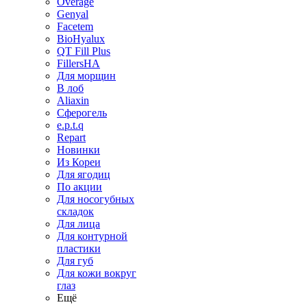
Overage
Genyal
Facetem
BioHyalux
QT Fill Plus
FillersHA
Для морщин
В лоб
Aliaxin
Сферогель
e.p.t.q
Repart
Новинки
Из Кореи
Для ягодиц
По акции
Для носогубных
складок
Для лица
Для контурной
пластики
Для губ
Для кожи вокруг
глаз
Ещё