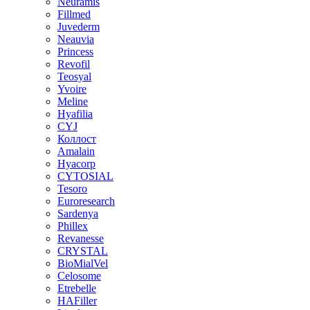
Neuramis
Fillmed
Juvederm
Neauvia
Princess
Revofil
Teosyal
Yvoire
Meline
Hyafilia
CYJ
Коллост
Amalain
Hyacorp
CYTOSIAL
Tesoro
Euroresearch
Sardenya
Phillex
Revanesse
CRYSTAL
BioMialVel
Celosome
Etrebelle
HAFiller