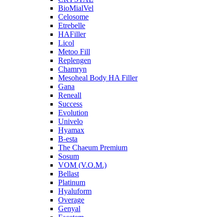
BioMialVel
Celosome
Etrebelle
HAFiller
Licol
Metoo Fill
Replengen
Chamryn
Mesoheal Body HA Filler
Gana
Reneall
Success
Evolution
Univelo
Hyamax
B-esta
The Chaeum Premium
Sosum
VOM (V.O.M.)
Bellast
Platinum
Hyaluform
Overage
Genyal