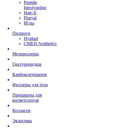
Peptide
Introlypolise
Hair-X
Pluryal
Иглы
Пилинги
Hyalual
CMED Aesthetics
Мезороллеры
Гиалуронидаза
Карбокситерапия
Филлеры для тела
Препараты для
косметологов
Коллаген
Экзосомы