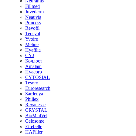
Neuramis
Fillmed
Juvederm
Neauvia
Princess
Revofil
Teosyal
Yvoire
Meline
Hyafilia
CYJ
Коллост
Amalain
Hyacorp
CYTOSIAL
Tesoro
Euroresearch
Sardenya
Phillex
Revanesse
CRYSTAL
BioMialVel
Celosome
Etrebelle
HAFiller