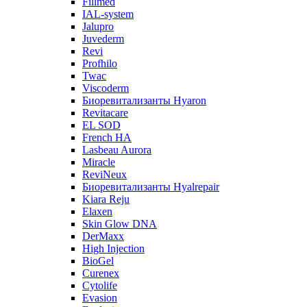
Fillmed
IAL-system
Jalupro
Juvederm
Revi
Profhilo
Twac
Viscoderm
Биоревитализанты Hyaron
Revitacare
EL SOD
French HA
Lasbeau Aurora
Miracle
ReviNeux
Биоревитализанты Hyalrepair
Kiara Reju
Elaxen
Skin Glow DNA
DerMaxx
High Injection
BioGel
Curenex
Cytolife
Evasion