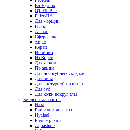
Facetem
BioHyalux
QT Fill Plus
FillersHA
Для морщин
В лоб
Aliaxin
Сферогель
e.p.t.q
Repart
Новинки
Из Кореи
Для ягодиц
По акции
Для носогубных складок
Для лица
Для контурной пластики
Для губ
Для кожи вокруг глаз
Биоревитализанты
Назад
Биоревитализанты
Hyalual
Premierpharm
Aquashine