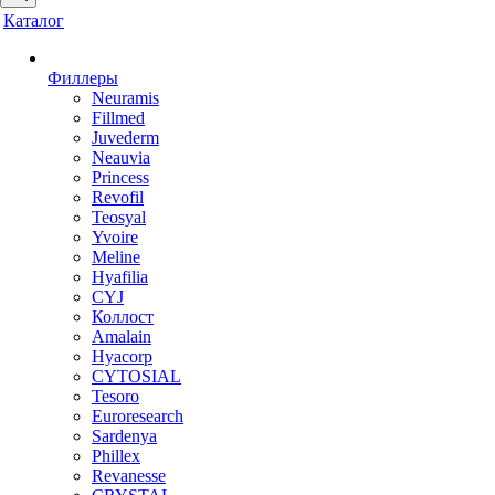
Каталог
Филлеры
Neuramis
Fillmed
Juvederm
Neauvia
Princess
Revofil
Teosyal
Yvoire
Meline
Hyafilia
CYJ
Коллост
Amalain
Hyacorp
CYTOSIAL
Tesoro
Euroresearch
Sardenya
Phillex
Revanesse