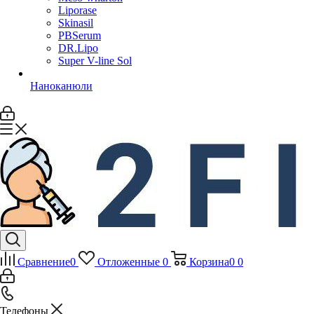
Liporase
Skinasil
PBSerum
DR.Lipo
Super V-line Sol
Наноканюли
Сравнение
0
Отложенные
0
Корзина
0
0
Телефоны