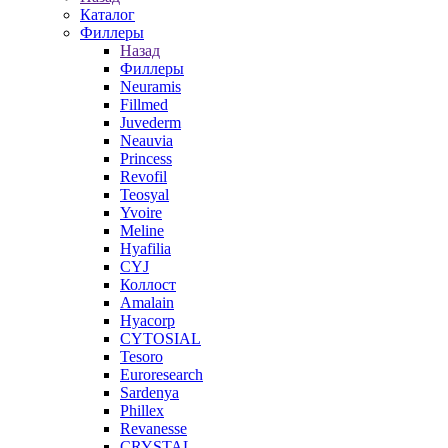
Каталог
Филлеры
Назад
Филлеры
Neuramis
Fillmed
Juvederm
Neauvia
Princess
Revofil
Teosyal
Yvoire
Meline
Hyafilia
CYJ
Коллост
Amalain
Hyacorp
CYTOSIAL
Tesoro
Euroresearch
Sardenya
Phillex
Revanesse
CRYSTAL