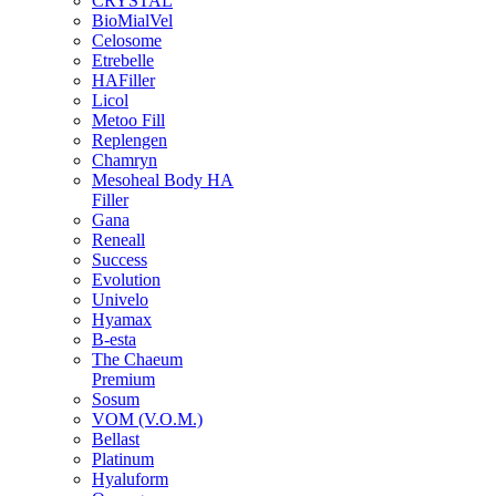
CRYSTAL
BioMialVel
Celosome
Etrebelle
HAFiller
Licol
Metoo Fill
Replengen
Chamryn
Mesoheal Body HA
Filler
Gana
Reneall
Success
Evolution
Univelo
Hyamax
B-esta
The Chaeum
Premium
Sosum
VOM (V.O.M.)
Bellast
Platinum
Hyaluform