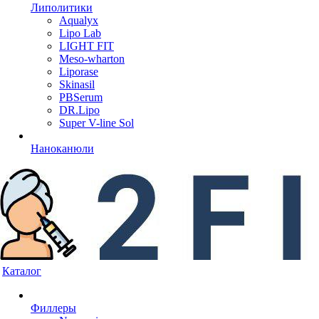
Липолитики
Aqualyx
Lipo Lab
LIGHT FIT
Meso-wharton
Liporase
Skinasil
PBSerum
DR.Lipo
Super V-line Sol
Наноканюли
Каталог
Филлеры