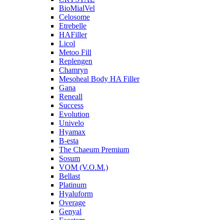
BioMialVel
Celosome
Etrebelle
HAFiller
Licol
Metoo Fill
Replengen
Chamryn
Mesoheal Body HA Filler
Gana
Reneall
Success
Evolution
Univelo
Hyamax
B-esta
The Chaeum Premium
Sosum
VOM (V.O.M.)
Bellast
Platinum
Hyaluform
Overage
Genyal