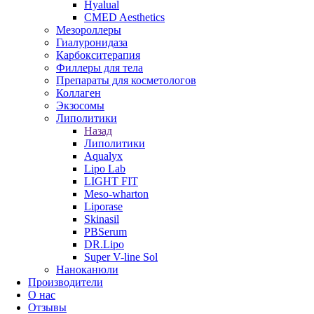
Hyalual
CMED Aesthetics
Мезороллеры
Гиалуронидаза
Карбокситерапия
Филлеры для тела
Препараты для косметологов
Коллаген
Экзосомы
Липолитики
Назад
Липолитики
Aqualyx
Lipo Lab
LIGHT FIT
Meso-wharton
Liporase
Skinasil
PBSerum
DR.Lipo
Super V-line Sol
Наноканюли
Производители
О нас
Отзывы