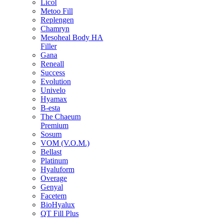
Licol
Metoo Fill
Replengen
Chamryn
Mesoheal Body HA
Filler
Gana
Reneall
Success
Evolution
Univelo
Hyamax
B-esta
The Chaeum
Premium
Sosum
VOM (V.O.M.)
Bellast
Platinum
Hyaluform
Overage
Genyal
Facetem
BioHyalux
QT Fill Plus