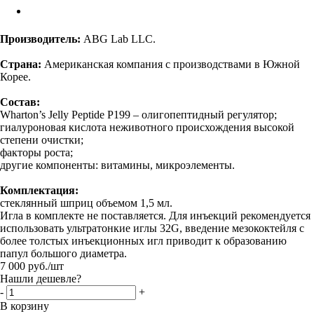
Производитель:
ABG Lab LLC.
Страна:
Американская компания с производствами в Южной
Корее.
Состав:
Wharton’s Jelly Peptide P199 – олигопептидный регулятор;
гиалуроновая кислота неживотного происхождения высокой
степени очистки;
факторы роста;
другие компоненты: витамины, микроэлементы.
Комплектация:
стеклянный шприц объемом 1,5 мл.
Игла в комплекте не поставляется. Для инъекций рекомендуется
использовать ультратонкие иглы 32G, введение мезококтейля с
более толстых инъекционных игл приводит к образованию
папул большого диаметра.
7 000
руб.
/шт
Нашли дешевле?
-
+
В корзину