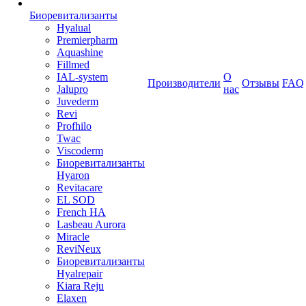
Биоревитализанты
Hyalual
Premierpharm
Aquashine
Fillmed
IAL-system
О
Производители
Отзывы
FAQ
Jalupro
нас
Juvederm
Revi
Profhilo
Twac
Viscoderm
Биоревитализанты
Hyaron
Revitacare
EL SOD
French HA
Lasbeau Aurora
Miracle
ReviNeux
Биоревитализанты
Hyalrepair
Kiara Reju
Elaxen