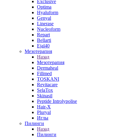
Exclusive
Optima
Hyaluform
Genyal
Linerase
Nucleoform
Repart
Bellarti
Ejal40
Мезотерапия
Назад
Мезотерапия
Dermaheal
Fillmed
TOSKANI
Revitacare
SelaTox
Skinasil
Peptide Introlypolise
Hair-X
Pluryal
Иглы
Пилинги
Назад
Пилинги