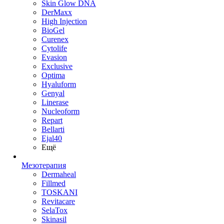
Skin Glow DNA
DerMaxx
High Injection
BioGel
Curenex
Cytolife
Evasion
Exclusive
Optima
Hyaluform
Genyal
Linerase
Nucleoform
Repart
Bellarti
Ejal40
Ещё
Мезотерапия
Dermaheal
Fillmed
TOSKANI
Revitacare
SelaTox
Skinasil