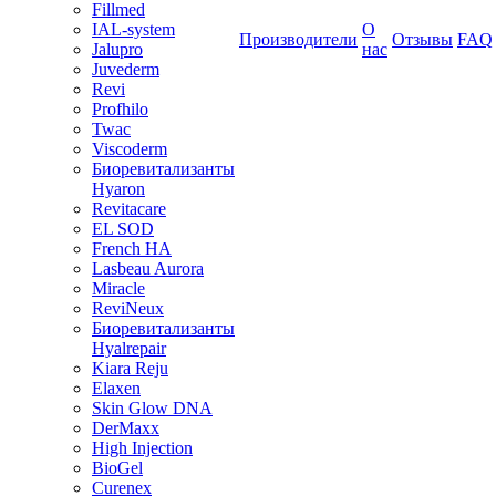
Fillmed
IAL-system
О
Производители
Отзывы
FAQ
Jalupro
нас
Juvederm
Revi
Profhilo
Twac
Viscoderm
Биоревитализанты
Hyaron
Revitacare
EL SOD
French HA
Lasbeau Aurora
Miracle
ReviNeux
Биоревитализанты
Hyalrepair
Kiara Reju
Elaxen
Skin Glow DNA
DerMaxx
High Injection
BioGel
Curenex