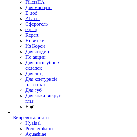
FillersHA
Для морщин
В лоб
Aliaxin
Сферогель
e.p.t.q
Repart
Новинки
Из Кореи
Для ягодиц
По акции
Для носогубных
складок
Для лица
Для контурной
пластики
Для губ
Для кожи вокруг
глаз
Ещё
Биоревитализанты
Hyalual
Premierpharm
Aquashine