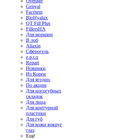
Overage
Genyal
Facetem
BioHyalux
QT Fill Plus
FillersHA
Для морщин
В лоб
Aliaxin
Сферогель
e.p.t.q
Repart
Новинки
Из Кореи
Для ягодиц
По акции
Для носогубных
складок
Для лица
Для контурной
пластики
Для губ
Для кожи вокруг
глаз
Ещё