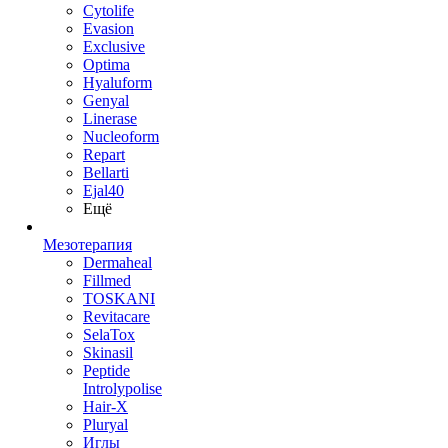
Cytolife
Evasion
Exclusive
Optima
Hyaluform
Genyal
Linerase
Nucleoform
Repart
Bellarti
Ejal40
Ещё
Мезотерапия
Dermaheal
Fillmed
TOSKANI
Revitacare
SelaTox
Skinasil
Peptide
Introlypolise
Hair-X
Pluryal
Иглы